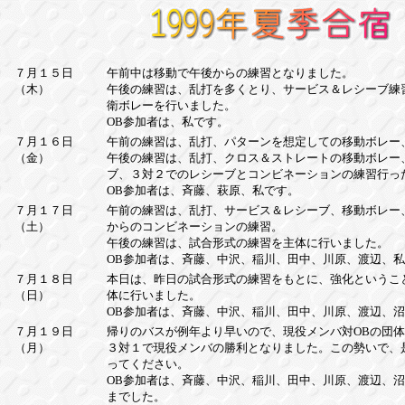
７月１５日
午前中は移動で午後からの練習となりました。
（木）
午後の練習は、乱打を多くとり、サービス＆レシーブ練
衛ボレーを行いました。
OB参加者は、私です。
７月１６日
午前の練習は、乱打、パターンを想定しての移動ボレー
（金）
午後の練習は、乱打、クロス＆ストレートの移動ボレー
ブ、３対２でのレシーブとコンビネーションの練習行っ
OB参加者は、斉藤、萩原、私です。
７月１７日
午前の練習は、乱打、サービス＆レシーブ、移動ボレー
（土）
からのコンビネーションの練習。
午後の練習は、試合形式の練習を主体に行いました。
OB参加者は、斉藤、中沢、稲川、田中、川原、渡辺、
７月１８日
本日は、昨日の試合形式の練習をもとに、強化というこ
（日）
体に行いました。
OB参加者は、斉藤、中沢、稲川、田中、川原、渡辺、
７月１９日
帰りのバスが例年より早いので、現役メンバ対OBの団
（月）
３対１で現役メンバの勝利となりました。この勢いで、
ってください。
OB参加者は、斉藤、中沢、稲川、田中、川原、渡辺、
までした。