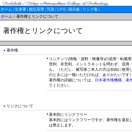
ホーム
|
出来事
|
都立高専
|
写真
|
LIVE
|
掲示板
|
リンク集
|
ホーム
> 著作権とリンクについて
著作権とリンクについて
著作権
コンテンツ(情報・資料・映像等)の流用・転載禁
営利、非営利、イントラネットを問わず、流用
ん。（ただし、被写体ご本人の方は自由に使用
のときには一報いただければ、ありがたいです
著作権の詳細については、
日本著作権機構
、
著
てください。
リンクについて
基本的にリンクフリー
基本的にはリンクフリーですが、著作権を違反
は禁止します。