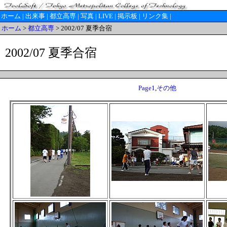
ホーム
|
出来事
|
都立高専
|
写真
|
LIVE
|
掲示板
|
リンク集
|
ホーム
>
都立高専
> 2002/07 夏季合宿
2002/07 夏季合宿
Page1
,
その他